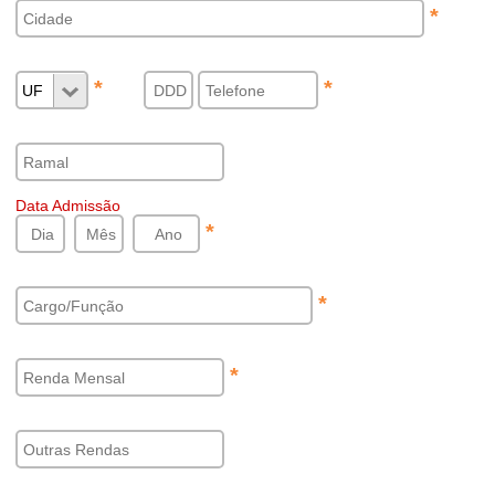
*
*
*
Data Admissão
*
*
*